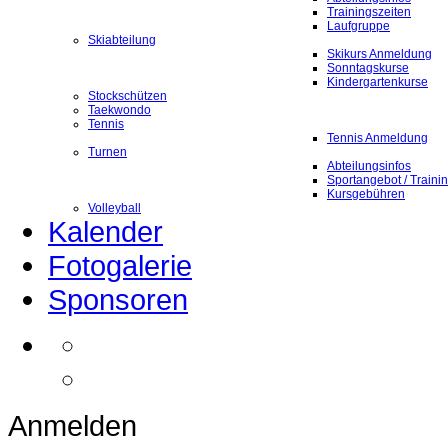
Trainingszeiten
Laufgruppe
Skiabteilung
Skikurs Anmeldung
Sonntagskurse
Kindergartenkurse
Stockschützen
Taekwondo
Tennis
Tennis Anmeldung
Turnen
Abteilungsinfos
Sportangebot / Traini
Kursgebühren
Volleyball
Kalender
Fotogalerie
Sponsoren
Anmelden