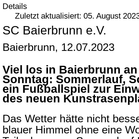
Details
Zuletzt aktualisiert: 05. August 202
SC Baierbrunn
e.
V.
Baierbrunn,
12
.
0
7
.20
2
3
Viel los in Baierbrunn
an
Sonntag
: Sommerlauf, 
ein
Fußballspiel zur Ein
des
neuen
Kunstrasen
pl
Das Wetter hätte nicht bess
blauer Himmel ohne eine Wol