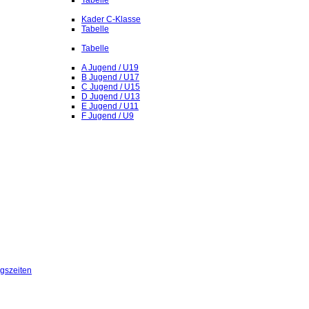
Tabelle
Kader C-Klasse
Tabelle
Tabelle
A Jugend / U19
B Jugend / U17
C Jugend / U15
D Jugend / U13
E Jugend / U11
F Jugend / U9
ngszeiten