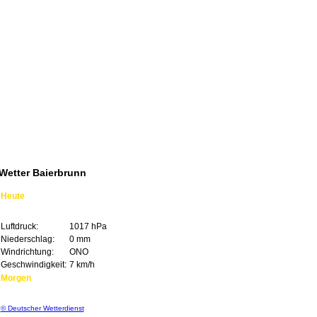
Wetter Baierbrunn
Heute
24°C
Luftdruck:
1017 hPa
Niederschlag:
0 mm
Windrichtung:
ONO
Geschwindigkeit:
7 km/h
Morgen
33°C
© Deutscher Wetterdienst