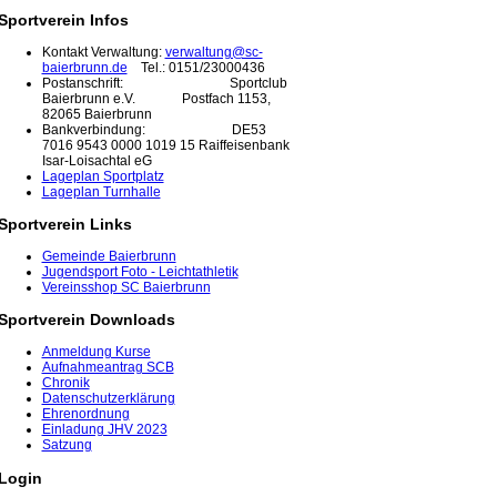
Sportverein Infos
Kontakt Verwaltung:
verwaltung@sc-
baierbrunn.de
Tel.: 0151/23000436
Postanschrift: Sportclub
Baierbrunn e.V. Postfach 1153,
82065 Baierbrunn
Bankverbindung: DE53
7016 9543 0000 1019 15 Raiffeisenbank
Isar-Loisachtal eG
Lageplan Sportplatz
Lageplan Turnhalle
Sportverein Links
Gemeinde Baierbrunn
Jugendsport Foto - Leichtathletik
Vereinsshop SC Baierbrunn
Sportverein Downloads
Anmeldung Kurse
Aufnahmeantrag SCB
Chronik
Datenschutzerklärung
Ehrenordnung
Einladung JHV 2023
Satzung
Login