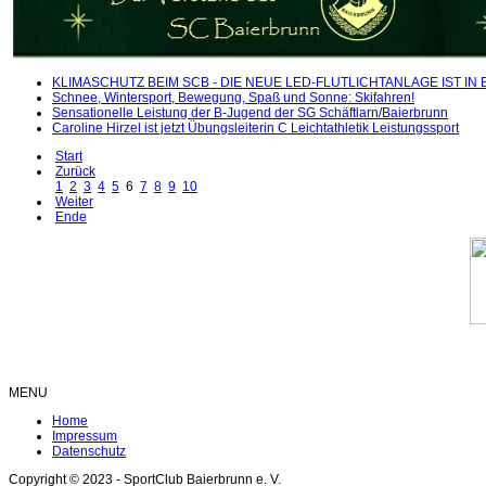
KLIMASCHUTZ BEIM SCB - DIE NEUE LED-FLUTLICHTANLAGE IST IN 
Schnee, Wintersport, Bewegung, Spaß und Sonne: Skifahren!
Sensationelle Leistung der B-Jugend der SG Schäftlarn/Baierbrunn
Caroline Hirzel ist jetzt Übungsleiterin C Leichtathletik Leistungssport
Start
Zurück
1
2
3
4
5
6
7
8
9
10
Weiter
Ende
MENU
Home
Impressum
Datenschutz
Copyright © 2023 - SportClub Baierbrunn e. V.