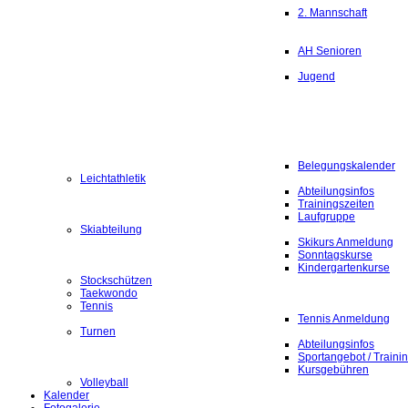
2. Mannschaft
AH Senioren
Jugend
Belegungskalender
Leichtathletik
Abteilungsinfos
Trainingszeiten
Laufgruppe
Skiabteilung
Skikurs Anmeldung
Sonntagskurse
Kindergartenkurse
Stockschützen
Taekwondo
Tennis
Tennis Anmeldung
Turnen
Abteilungsinfos
Sportangebot / Traini
Kursgebühren
Volleyball
Kalender