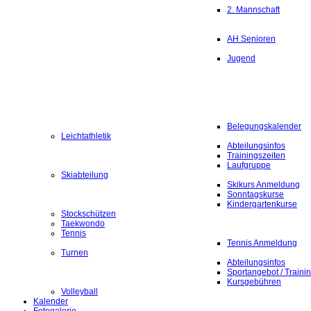
2. Mannschaft
AH Senioren
Jugend
Belegungskalender
Leichtathletik
Abteilungsinfos
Trainingszeiten
Laufgruppe
Skiabteilung
Skikurs Anmeldung
Sonntagskurse
Kindergartenkurse
Stockschützen
Taekwondo
Tennis
Tennis Anmeldung
Turnen
Abteilungsinfos
Sportangebot / Traini
Kursgebühren
Volleyball
Kalender