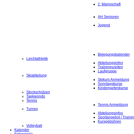
2. Mannschaft
AH Senioren
Jugend
Belegungskalender
Leichtathletik
Abteilungsinfos
Trainingszeiten
Laufgruppe
Skiabteilung
Skikurs Anmeldung
Sonntagskurse
Kindergartenkurse
Stockschützen
Taekwondo
Tennis
Tennis Anmeldung
Turnen
Abteilungsinfos
Sportangebot / Traini
Kursgebühren
Volleyball
Kalender